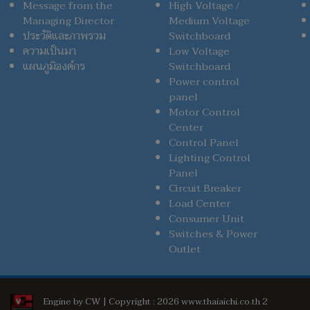
Message from the
High Voltage /
Managing Director
Medium Voltage
ประวัติและภาพรวม
Switchboard
ความเป็นมา
Low Voltage
แผนภูมิองค์กร
Switchboard
Power control
panel
Motor Control
Center
Control Panel
Lighting Control
Panel
Circuit Breaker
Load Center
Consumer Unit
Switches & Power
Outlet
Engine by CW | Copyright : 2026 www.thaiaichi.co.th 2