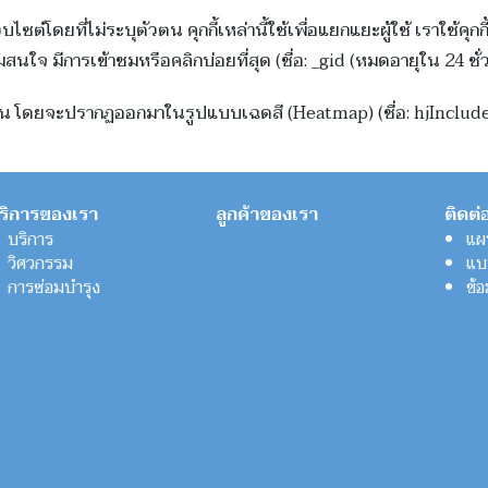
ว็บไซต์โดยที่ไม่ระบุตัวตน คุกกี้เหล่านี้ใช้เพื่อแยกแยะผู้ใช้ เราใช้ค
สนใจ มีการเข้าชมหรือคลิกบ่อยที่สุด (ชื่อ: _gid (หมดอายุใน 24 ชั่ว
ใช้งาน โดยจะปรากฏออกมาในรูปแบบเฉดสี (Heatmap) (ชื่อ: hjInclu
ริการของเรา
ลูกค้าของเรา
ติดต่
บริการ
แผน
วิศวกรรม
แบ
การซ่อมบำรุง
ข้