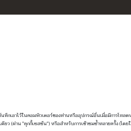
ูกบันทึกเอาไว้ในคอมพิวเตอร์ของท่านหรืออุปกรณ์อื่นเมื่อมีการโหล
ว (ผ่าน "คุกกี้เซสชัน") หรือสำหรับการเข้าชมซ้ำหลายครั้ง (โดยใช้